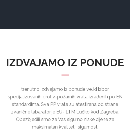
IZDVAJAMO IZ PONUDE
trenutno izdvajamo iz ponude veliki izbor
specijalizovanih protiv-požarnih vrata izrađenih po EN
standardima. Sva PP vrata su atestirana od strane
zvanične labaratorije EU- LTM Lučko kod Zagreba.
Obezbjedili smo za Vas sigurno niske cijene za
maksimalan kvalitet i sigurnost.