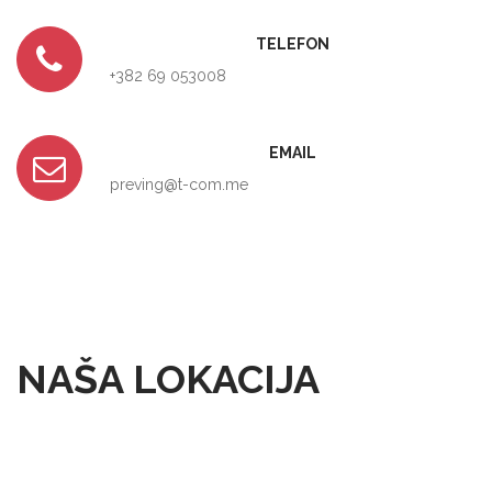
TELEFON
+382 69 053008
EMAIL
preving@t-com.me
NAŠA LOKACIJA