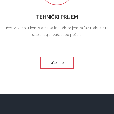
TEHNIČKI PRIJEM
učestvujemo u komisijama za tehnički prijem za fazu: jaka struja,
slaba struja i zaštitu od požara.
više info