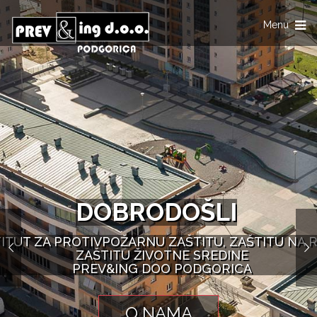
Toggle
Menu
navigation
DOBRODOŠLI
TITUT ZA PROTIVPOŽARNU ZAŠTITU, ZAŠTITU NA R
ZAŠTITU ŽIVOTNE SREDINE
PREV&ING DOO PODGORICA
O NAMA