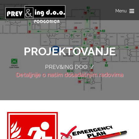
Toggle
Menu
navigation
PROJEKTOVANJE
PREV&ING DOO
/
Detaljnije o našim dosadašnjim radovima