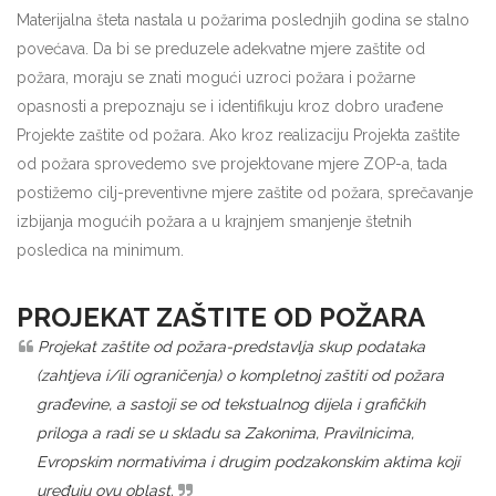
Materijalna šteta nastala u požarima poslednjih godina se stalno
povećava. Da bi se preduzele adekvatne mjere zaštite od
požara, moraju se znati mogući uzroci požara i požarne
opasnosti a prepoznaju se i identifikuju kroz dobro urađene
Projekte zaštite od požara. Ako kroz realizaciju Projekta zaštite
od požara sprovedemo sve projektovane mjere ZOP-a, tada
postižemo cilj-preventivne mjere zaštite od požara, sprečavanje
izbijanja mogućih požara a u krajnjem smanjenje štetnih
posledica na minimum.
PROJEKAT ZAŠTITE OD POŽARA
Projekat zaštite od požara-predstavlja skup podataka
(zahtjeva i/ili ograničenja) o kompletnoj zaštiti od požara
građevine, a sastoji se od tekstualnog dijela i grafičkih
priloga a radi se u skladu sa Zakonima, Pravilnicima,
Evropskim normativima i drugim podzakonskim aktima koji
uređuju ovu oblast.