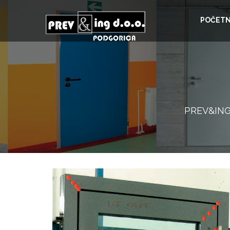
POČET
PREV&IN