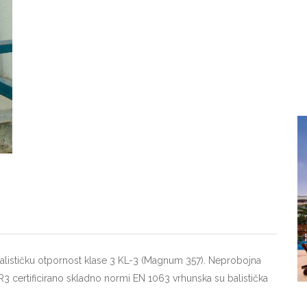
 balističku otpornost klase 3 KL-3 (Magnum 357). Neprobojna
BR3 certificirano skladno normi EN 1063 vrhunska su balistička