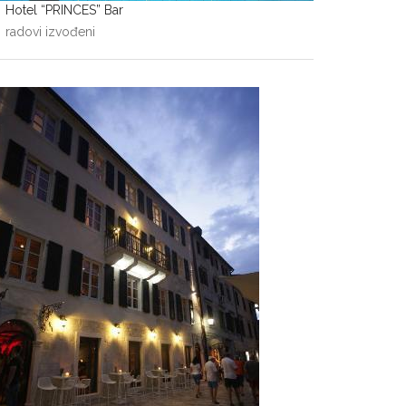
Hotel “PRINCES” Bar
radovi izvođeni