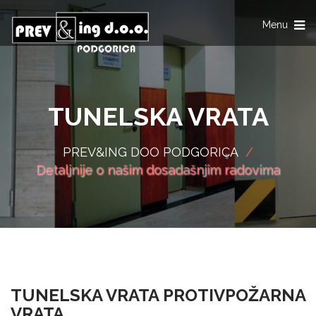
Toggle
Menu
navigation
TUNELSKA VRATA
PREV&ING DOO PODGORICA
/
Detaljnije o našim dosadašnjim radovima
TUNELSKA VRATA PROTIVPOŽARNA
VRATA