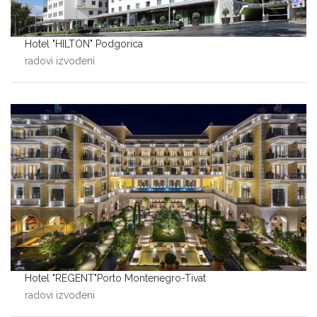
Hotel "HILTON" Podgorica
radovi izvođeni
Hotel "REGENT"Porto Montenegro-Tivat
radovi izvođeni